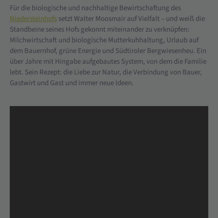
Für die biologische und nachhaltige Bewirtschaftung des
Niedersteinhofs
setzt Walter Moosmair auf Vielfalt – und weiß die
Standbeine seines Hofs gekonnt miteinander zu verknüpfen:
Milchwirtschaft und biologische Mutterkuhhaltung, Urlaub auf
dem Bauernhof, grüne Energie und Südtiroler Bergwiesenheu. Ein
über Jahre mit Hingabe aufgebautes System, von dem die Familie
lebt. Sein Rezept: die Liebe zur Natur, die Verbindung von Bauer,
Gastwirt und Gast und immer neue Ideen.