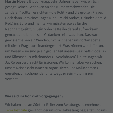
Martin Moser:
Bis vor knapp zehn Jahren haben wir, ehrlich
gesagt, keinen Gedanken an das Klima verschwendet. Die
„anderen“ sollten es richten – die Politik und die großen Player.
Doch dann kam eines Tages Michi (Michi Andres, Gründer, Anm. d.
Red.) ins Büro und meinte, wir müssten etwas für die
Nachhaltigkeit tun. Sein Sohn hätte ihn darauf aufmerksam
gemacht, und an diesem Gedanken sei etwas dran. Das war
gewissermaßen ein Wendepunkt. Wir haben uns fortan speziell
mit dieser Frage auseinandergesetzt: Was können wir dafür tun,
um Reisen – sie sind ja ein großer Teil unseres Geschäftsmodells –
und Klimaschutz miteinander zu vereinbaren? Heute sagen wir:
Ja, Reisen verursacht Emissionen. Wir können aber versuchen,
unsere Reisen achtsamer zu organisieren und Maßnahmen zu
ergreifen, um schonender unterwegs zu sein – bis hin zum
Verzicht.
Wie seid ihr konkret vorgegangen?
Wir haben uns an Günther Reifer vom Beratungsunternehmen
Terra Institute
gewandt, der uns drei Jahre lang begleitet und uns