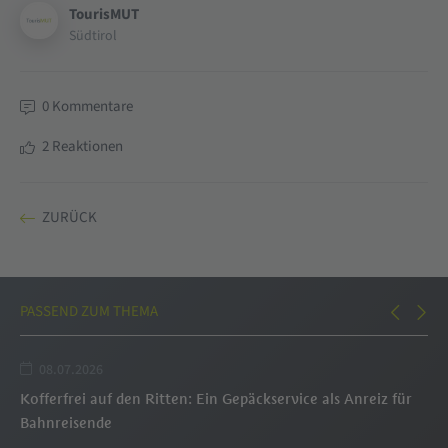
TourisMUT
Südtirol
0
Kommentare
2
Reaktionen
ZURÜCK
PASSEND ZUM THEMA
08.07.2026
Kofferfrei auf den Ritten: Ein Gepäckservice als Anreiz für
We
Bahnreisende