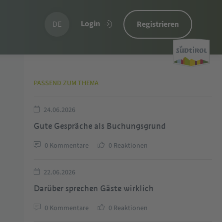
Login
DE
Registrieren
Impressum
Privacy
Datenschutz Einstellung
by
PASSEND ZUM THEMA
24.06.2026
Gute Gespräche als Buchungsgrund
0
Kommentare
0
Reaktionen
22.06.2026
Darüber sprechen Gäste wirklich
0
Kommentare
0
Reaktionen