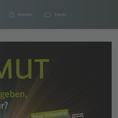
Impulse
Events