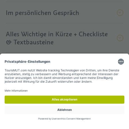
Im persönlichen Gespräch
Alles Wichtige in Kürze + Checkliste
& Textbausteine
Zeig
uns
, wie du
es
machst!
Du informierst deine Gäste
bereits
über
Nachhaltigkeit
sthemen
und einige deiner Ideen kommen
besonders gut an? Dann bist du selbst
Vorreite
r
:in
in Sachen