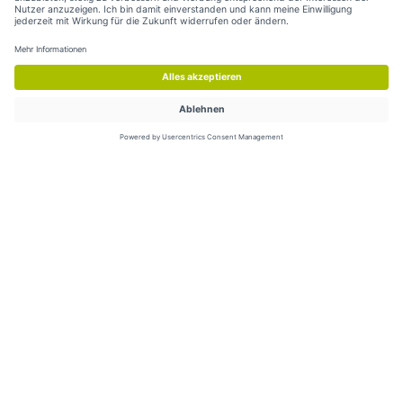
Leitmotiv TourisMUT
Die Tourismuspioniere von heute.
Das Wort TourisMUT setzt sich zusammen aus „Tourismus“ und
„Mut“. Der Begriff „Tourismus“ schafft hier zum einen die Basis für
ein neues Selbstverständnis der Branche und vereint Etablierte