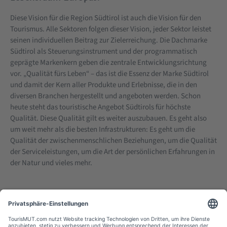
Diese Vision für die Region Südtirol ist auch die Vision für den
Tourismus. Alle Sektoren folgen dieser Vision, jeder Sektor leistet
seinen individuellen Beitrag zur Zielerreichung. Die Dachmarke
Südtirol als Steuerungsinstrument und der programmatisch
geprägte Markenkern geben die zentrale Entwicklungsrichtung
vor. „Qualität fürs Leben“ – das ist die Essenz der Marke Südtirol
und damit der Kern aller Produkte und Erlebnisse, die in den
diversen Branchen hergestellt und angeboten werden. Schon
heute steht das touristische Angebot Südtirols für höchste
Qualität. Diese Qualität gilt es weiter auszubauen. Es geht also
um weit mehr als die besten Infrastrukturen: Es geht um die
Qualität der zwischenmenschlichen Beziehungen, um die Qualität
der Serviceleistungen, um die Art der persönlichen Erfahrungen in
der Natur und vieles mehr.